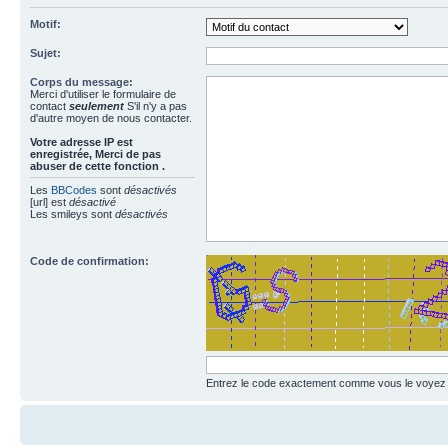
Motif:
Sujet:
Corps du message:
Merci d'utiliser le formulaire de
contact
seulement
S'il n'y a pas
d'autre moyen de nous contacter.
Votre adresse ΙΡ est
enregistrée, Merci de pas
abuser de cette fonction .
Les
BBCodes
sont
désactivés
[url] est
désactivé
Les smileys sont
désactivés
Code de confirmation:
Entrez le code exactement comme vous le voyez da